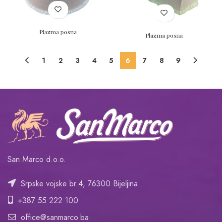
Plazma posna
Plazma posna
1
2
3
4
5
6
7
8
9
San Marco d.o.o.
Srpske vojske br.4, 76300 Bijeljina
+387 55 222 100
office@sanmarco.ba