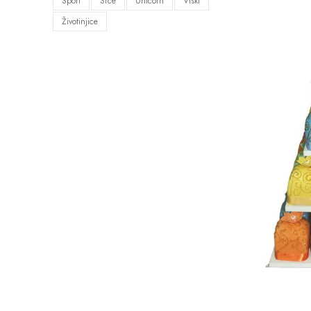
Sport
Srce
Unicorn
Viski
Životinjice