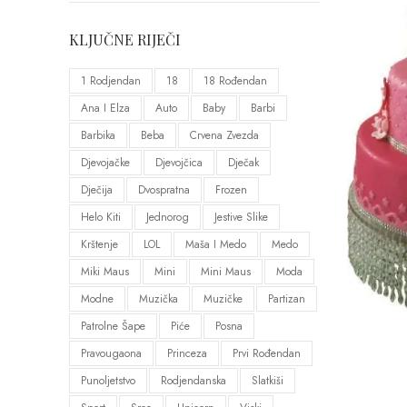
KLJUČNE RIJEČI
1 Rodjendan
18
18 Rođendan
Ana I Elza
Auto
Baby
Barbi
Barbika
Beba
Crvena Zvezda
Djevojačke
Djevojčica
Dječak
Dječija
Dvospratna
Frozen
Helo Kiti
Jednorog
Jestive Slike
Krštenje
LOL
Maša I Medo
Medo
Miki Maus
Mini
Mini Maus
Moda
Modne
Muzička
Muzičke
Partizan
Patrolne Šape
Piće
Posna
Pravougaona
Princeza
Prvi Rođendan
Punoljetstvo
Rodjendanska
Slatkiši