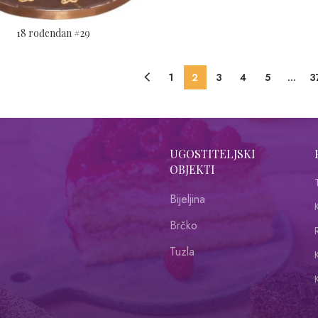
18 rođendan #29
1
2
3
4
5
…
3
UGOSTITELJSKI
OBJEKTI
Bijeljina
Brčko
R
Tuzla