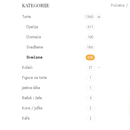
Početna
KATEGORIJE
Torte
1360
Dječije
611
Domaće
100
Svadbene
186
Svečane
458
Kolači
31
Figure za torte
1
Jestive slike
1
Ratluk i žele
5
Kore / Jufke
2
Kafa
3