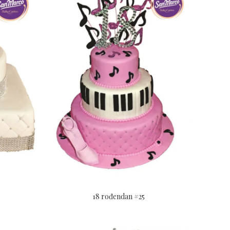
18 rođendan #25