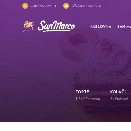
+387 55 222 100
office@sanmarco.ba
NASLOVNA
SAN M
TORTE
KOLAČI
1.360
Proizvoda
31
Proizvod