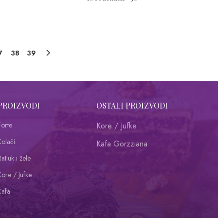
7
38
39
PROIZVODI
OSTALI PROIZVODI
Torte
Kore / Jufke
Kolači
Kafa Gorzziana
atluk i žele
Kore / Jufke
Kafa