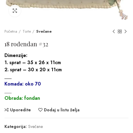
Click to enlarge
Početna
Torte
Svečane
18 rođendan #32
Dimenzije:
1. sprat – 35 x 26 x 11cm
2. sprat – 30 x 20 x 11cm
___
Komada: oko 70
___
Obrada: fondan
Uporedite
Dodaj u listu želja
Kategorija:
Svečane