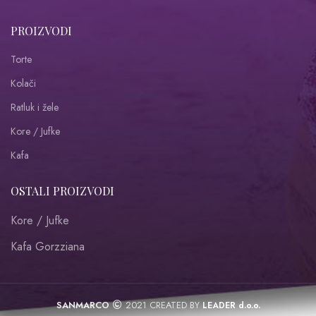
PROIZVODI
Torte
Kolači
Ratluk i žele
Kore / Jufke
Kafa
OSTALI PROIZVODI
Kore / Jufke
Kafa Gorzziana
SANMARCO
2021 CREATED BY
LEADER d.o.o.