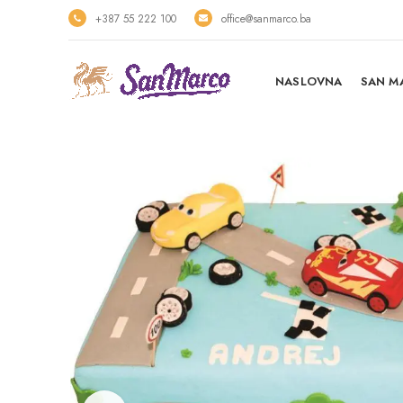
+387 55 222 100
office@sanmarco.ba
NASLOVNA
SAN M