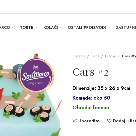
ARCO
TORTE
KOLAČI
OSTALI PROIZVODI
ZASTUPN
Početna
Torte
Dječije
Cars #
Cars #2
Dimenzije: 35 x 26 x 9cm
Komada: oko 50
Obrada: fondan
Uporedite
Dodaj u list