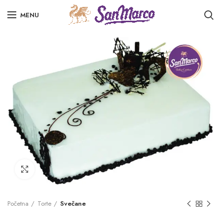
MENU
Click to enlarge
Početna
Torte
Svečane