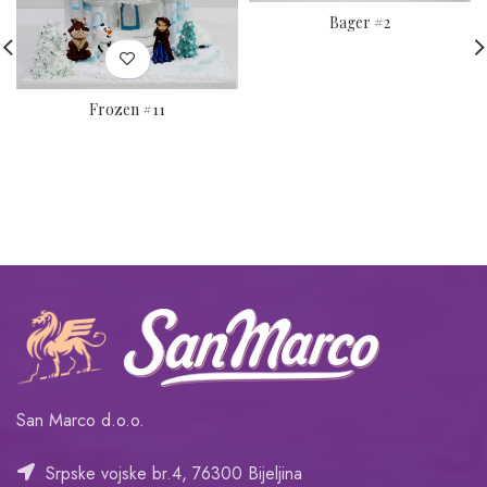
Bager #2
Frozen #11
San Marco d.o.o.
Srpske vojske br.4, 76300 Bijeljina