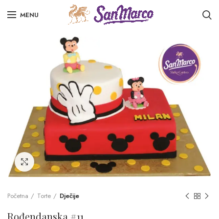
MENU
Click to enlarge
Početna
Torte
Dječije
Rođendanska #11