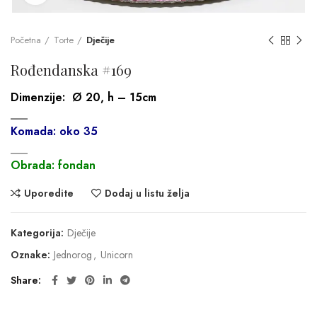
Početna
Torte
Dječije
Rođendanska #169
Dimenzije:
Ø 20, h – 15cm
___
Komada: oko 35
___
Obrada: fondan
Uporedite
Dodaj u listu želja
Kategorija:
Dječije
Oznake:
Jednorog
,
Unicorn
Share