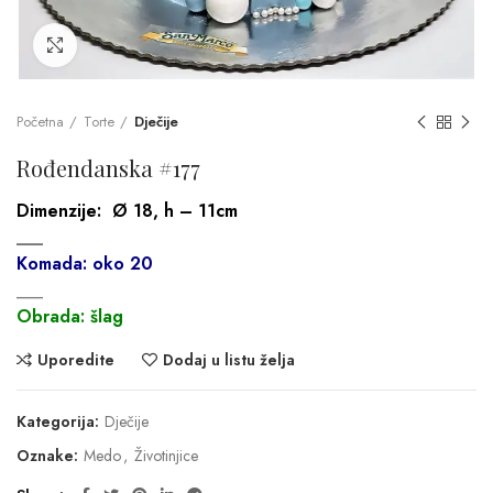
Click to enlarge
Početna
Torte
Dječije
Rođendanska #177
Dimenzije:
Ø 18, h – 11cm
___
Komada: oko 20
___
Obrada: šlag
Uporedite
Dodaj u listu želja
Kategorija:
Dječije
Oznake:
Medo
,
Životinjice