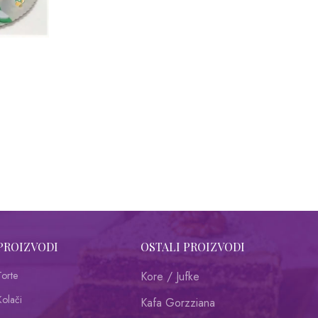
PROIZVODI
OSTALI PROIZVODI
Torte
Kore / Jufke
Kolači
Kafa Gorzziana