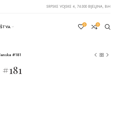
SRPSKE VOJSKE 4, 76300 BIJELJINA, BiH
0
0
IŠTVA
anska #181
 #181