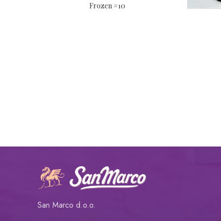
Frozen #10
San Marco d.o.o.