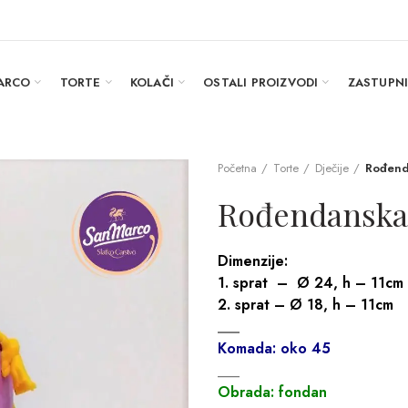
ARCO
TORTE
KOLAČI
OSTALI PROIZVODI
ZASTUPN
Početna
Torte
Dječije
Rođend
Rođendanska
Dimenzije:
1. sprat – Ø 24, h – 11cm
2. sprat – Ø 18, h – 11cm
___
Komada: oko 45
___
Obrada: fondan