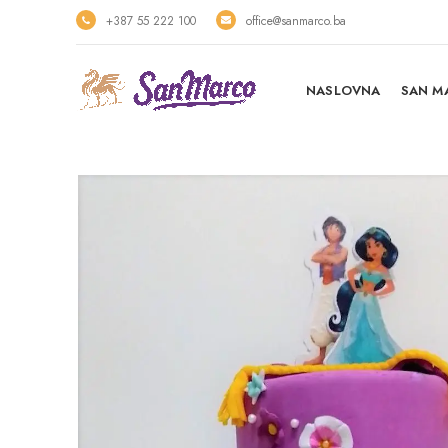
+387 55 222 100
office@sanmarco.ba
NASLOVNA
SAN M