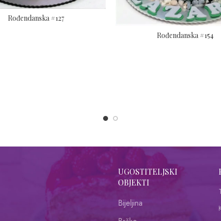
Rođendanska #127
Rođendanska #154
UGOSTITELJSKI
OBJEKTI
Bijeljina