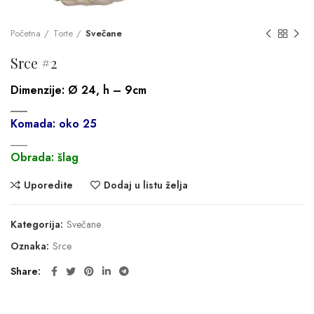
Početna
Torte
Svečane
Srce #2
Dimenzije:
Ø 24, h – 9cm
___
Komada: oko 25
___
Obrada: šlag
Uporedite
Dodaj u listu želja
Kategorija:
Svečane
Oznaka:
Srce
Share