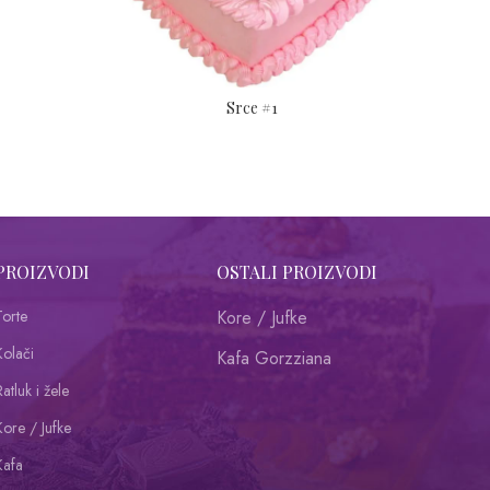
Srce #1
PROIZVODI
OSTALI PROIZVODI
Torte
Kore / Jufke
Kolači
Kafa Gorzziana
atluk i žele
Kore / Jufke
Kafa