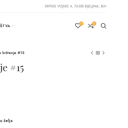
SRPSKE VOJSKE 4, 76300 BIJELJINA, BiH
0
0
IŠTVA
o krštenje #15
je #15
u želja