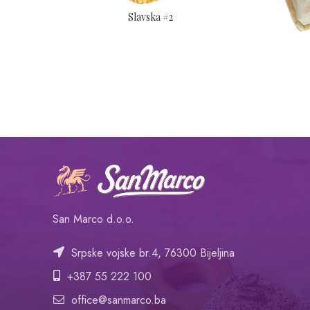
Slavska #2
San Marco d.o.o.
Srpske vojske br.4, 76300 Bijeljina
+387 55 222 100
office@sanmarco.ba