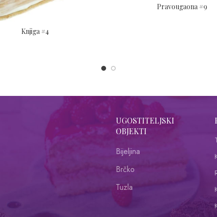
Pravougaona #9
Knjiga #4
UGOSTITELJSKI
OBJEKTI
Bijeljina
Brčko
R
Tuzla