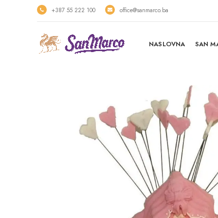
+387 55 222 100
office@sanmarco.ba
NASLOVNA
SAN M