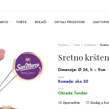
ARCO
TORTE
KOLAČI
OSTALI PROIZVODI
ZASTUPN
Početna
Torte
Svečane
Sretn
Sretno kršten
Dimenzije:
Ø 26, h – 9cm
___
Komada: oko 30
___
Obrada: fondan
Uporedite
Dodaj u list