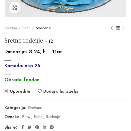
Click to enlarge
Početna
Torte
Svečane
Sretno rođenje #12
Dimenzije:
Ø 24, h – 11cm
___
Komada: oko 25
___
Obrada: fondan
Uporedite
Dodaj u listu želja
Kategorija:
Svečane
Oznake:
Baby
,
Beba
,
Rođenje
Share