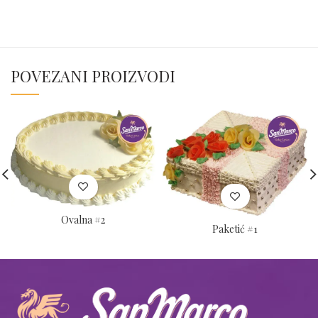
POVEZANI PROIZVODI
Ovalna #2
Paketić #1