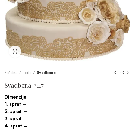
Click to enlarge
Početna
Torte
Svadbene
Svadbena #117
Dimenzije:
1. sprat –
2. sprat –
3. sprat –
4. sprat –
___