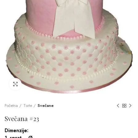
Click to enlarge
Početna
Torte
Svečane
Svečana #23
Dimenzije:
1. sprat – Ø