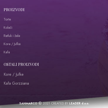
PROIZVODI
Torte
Kolači
Ratluk i žele
Kore / Jufke
Kafa
OSTALI PROIZVODI
Kore / Jufke
Kafa Gorzziana
SANMARCO
2021 CREATED BY
LEADER d.o.o.