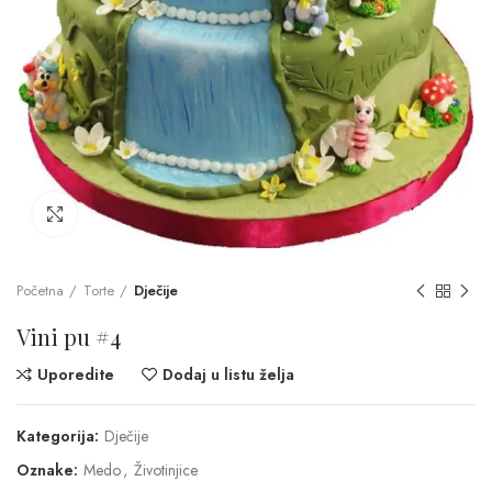
Click to enlarge
Početna
Torte
Dječije
Vini pu #4
Uporedite
Dodaj u listu želja
Kategorija:
Dječije
Oznake:
Medo
,
Životinjice