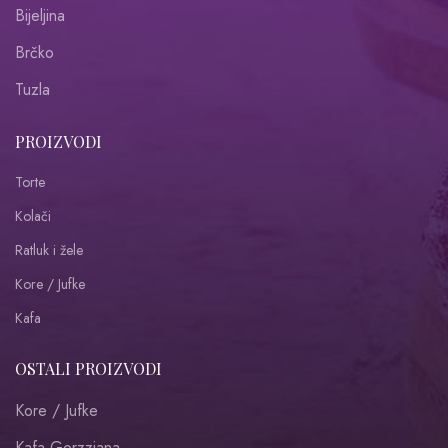
Bijeljina
Brčko
Tuzla
PROIZVODI
Torte
Kolači
Ratluk i žele
Kore / Jufke
Kafa
OSTALI PROIZVODI
Kore / Jufke
Kafa Gorzziana