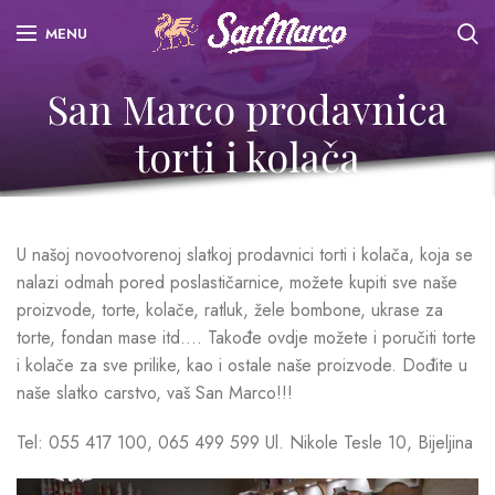
MENU
San Marco prodavnica
torti i kolača
U našoj novootvorenoj slatkoj prodavnici torti i kolača, koja se
nalazi odmah pored poslastičarnice, možete kupiti sve naše
proizvode, torte, kolače, ratluk, žele bombone, ukrase za
torte, fondan mase itd…. Takođe ovdje možete i poručiti torte
i kolače za sve prilike, kao i ostale naše proizvode. Dođite u
naše slatko carstvo, vaš San Marco!!!
Tel: 055 417 100, 065 499 599 Ul. Nikole Tesle 10, Bijeljina