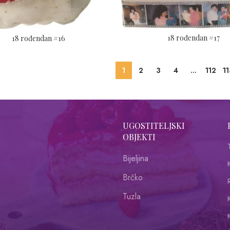
18 rođendan #17
18 rođendan #16
1
2
3
4
…
112
1
UGOSTITELJSKI
OBJEKTI
Bijeljina
Brčko
R
Tuzla