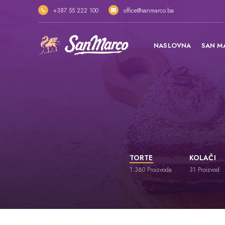
+387 55 222 100
office@sanmarco.ba
NASLOVNA
SAN M
TORTE
KOLAČI
1.360
Proizvoda
31
Proizvod