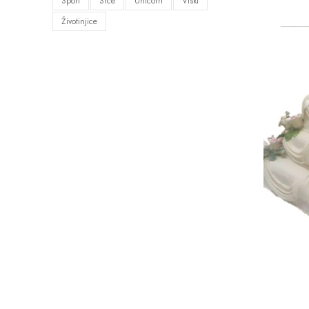
Sport
Srce
Unicorn
Viski
Životinjice