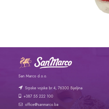
San Marco d.o.o.
Srpske vojske br.4, 76300 Bijeljina
+387 55 222 100
office@sanmarco.ba