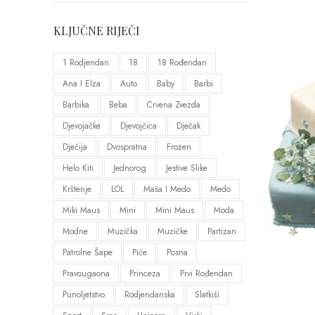
KLJUČNE RIJEČI
1 Rodjendan
18
18 Rođendan
Ana I Elza
Auto
Baby
Barbi
Barbika
Beba
Crvena Zvezda
Djevojačke
Djevojčica
Dječak
Dječija
Dvospratna
Frozen
Helo Kiti
Jednorog
Jestive Slike
Krštenje
LOL
Maša I Medo
Medo
Miki Maus
Mini
Mini Maus
Moda
Modne
Muzička
Muzičke
Partizan
Patrolne Šape
Piće
Posna
Pravougaona
Princeza
Prvi Rođendan
Punoljetstvo
Rodjendanska
Slatkiši