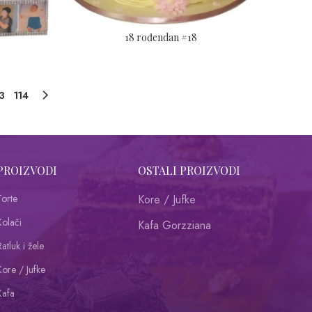
18 rođendan #18
13
114
PROIZVODI
OSTALI PROIZVODI
Torte
Kore / Jufke
Kolači
Kafa Gorzziana
atluk i žele
Kore / Jufke
Kafa