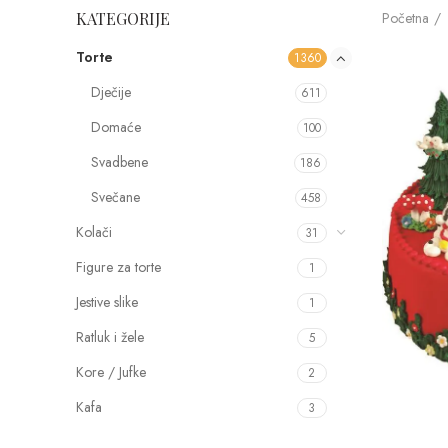
Početna
KATEGORIJE
Torte
1360
Dječije
611
Domaće
100
Svadbene
186
Svečane
458
Kolači
31
Figure za torte
1
Jestive slike
1
Ratluk i žele
5
Kore / Jufke
2
Kafa
3