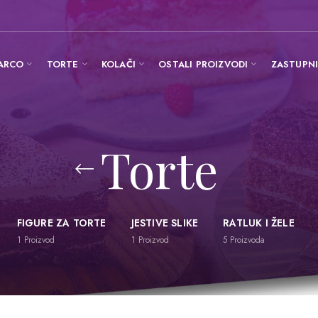
ARCO
TORTE
KOLAČI
OSTALI PROIZVODI
ZASTUPN
Torte
FIGURE ZA TORTE
JESTIVE SLIKE
RATLUK I ŽELE
1
Proizvod
1
Proizvod
5
Proizvoda