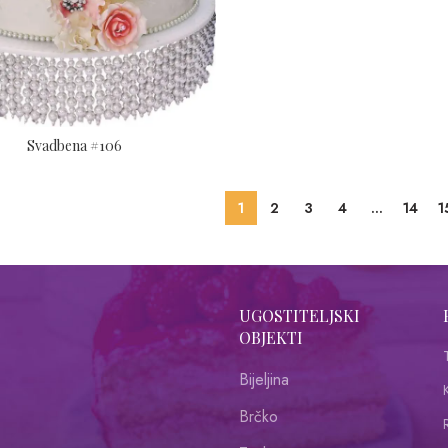
Svadbena #106
1
2
3
4
…
14
1
UGOSTITELJSKI
OBJEKTI
Bijeljina
Brčko
R