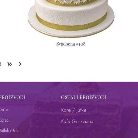
Svadbena #108
5
16
PROIZVODI
OSTALI PROIZVODI
Torte
Kore / Jufke
Kolači
Kafa Gorzziana
atluk i žele