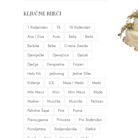
KLJUČNE RIJEČI
1 Rodjendan
18
18 Rođendan
Ana I Elza
Auto
Baby
Barbi
Barbika
Beba
Crvena Zvezda
Djevojačke
Djevojčica
Dječak
Dječija
Dvospratna
Frozen
Helo Kiti
Jednorog
Jestive Slike
Krštenje
LOL
Maša I Medo
Medo
Miki Maus
Mini
Mini Maus
Moda
Modne
Muzička
Muzičke
Partizan
Patrolne Šape
Piće
Posna
Pravougaona
Princeza
Prvi Rođendan
Punoljetstvo
Rodjendanska
Slatkiši