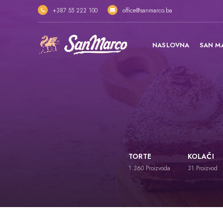
+387 55 222 100
office@sanmarco.ba
NASLOVNA
SAN M
TORTE
KOLAČI
1.360
Proizvoda
31
Proizvod