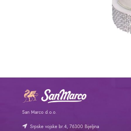
San Marco d.o.o.
Srpske vojske br.4, 76300 Bijeljina