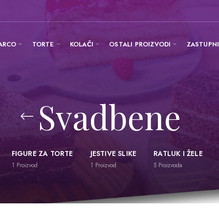
ARCO
TORTE
KOLAČI
OSTALI PROIZVODI
ZASTUPN
Svadbene
FIGURE ZA TORTE
JESTIVE SLIKE
RATLUK I ŽELE
1
Proizvod
1
Proizvod
5
Proizvoda