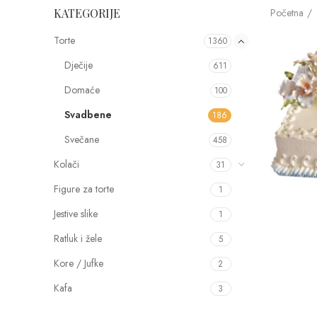
Početna
KATEGORIJE
Torte
1360
Dječije
611
Domaće
100
Svadbene
186
Svečane
458
Kolači
31
Figure za torte
1
Jestive slike
1
Ratluk i žele
5
Kore / Jufke
2
Kafa
3