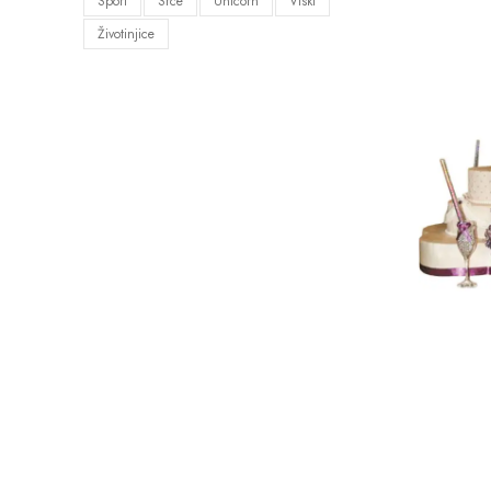
Sport
Srce
Unicorn
Viski
Životinjice