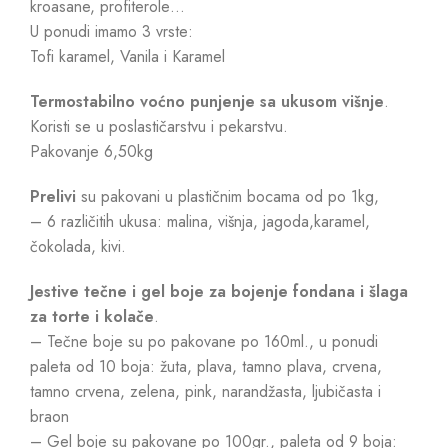
kroasane, profiterole…
U ponudi imamo 3 vrste:
Tofi karamel, Vanila i Karamel
Termostabilno voćno punjenje sa ukusom višnje
.
Koristi se u poslastičarstvu i pekarstvu.
Pakovanje 6,50kg
Prelivi
su pakovani u plastičnim bocama od po 1kg,
– 6 različitih ukusa: malina, višnja, jagoda,karamel,
čokolada, kivi.
Jestive tečne i gel boje za bojenje fondana i šlaga
za torte i kolače
.
– Tečne boje su po pakovane po 160ml., u ponudi
paleta od 10 boja: žuta, plava, tamno plava, crvena,
tamno crvena, zelena, pink, narandžasta, ljubičasta i
braon
– Gel boje su pakovane po 100gr., paleta od 9 boja: