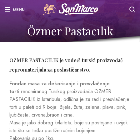
MENU
Özmer Pastacılık
OZMER PASTACILIK je vodeći turski proizvođač
repromaterijala za poslastičarstvo.
Fondan masa za dekorisanje i presvlačenje
torti
renomiranog Turskog proizvođača OZMER
PASTACILIK iz Istanbula, odlična je za rad i presvlačenje
torti u paleti od 9 boja: Bijela, žuta, zelena, plava, pink,
ljubičasta, crvena,braon i crna.
Masa je jako dobrog kvlaiteta, boje su postojane i uvijek
iste što se teško postiže ručnim bojenjem.
Pakovanja su po 1kg.