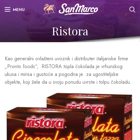
MENU
Ristora
Kao generalni ovlašteni uvoznik i distributer italijanske firme
„Pronto foods“, RISTORA topla čokolada je vrhunskog
ukusa i mirisa i gustoće a pogodna je za ugostiteljske
objekte, koji žele da u svoju ponudu uvrste i tolpu čokoladu.