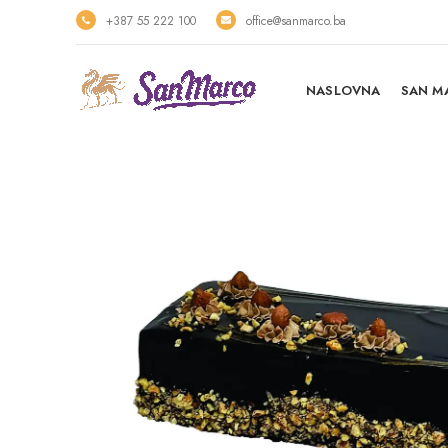
+387 55 222 100
office@sanmarco.ba
NASLOVNA
SAN M