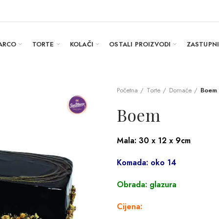
ARCO
TORTE
KOLAČI
OSTALI PROIZVODI
ZASTUPN
Početna
Torte
Domaće
Boem
Boem
Mala: 30 x 12 x 9cm
Komada: oko 14
Obrada: glazura
Cijena: