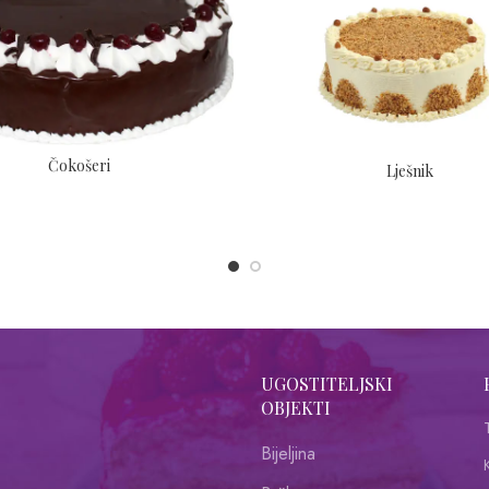
Čokošeri
Lješnik
UGOSTITELJSKI
OBJEKTI
Bijeljina