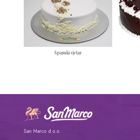
Španski vjetar
San Marco d.o.o.