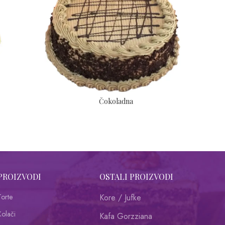
Čokoladna
PROIZVODI
OSTALI PROIZVODI
Torte
Kore / Jufke
Kolači
Kafa Gorzziana