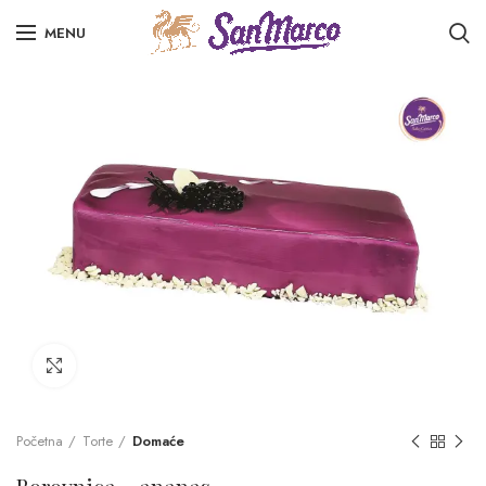
MENU
Click to enlarge
Početna
Torte
Domaće