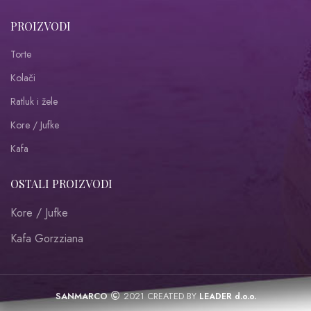
PROIZVODI
Torte
Kolači
Ratluk i žele
Kore / Jufke
Kafa
OSTALI PROIZVODI
Kore / Jufke
Kafa Gorzziana
SANMARCO
2021 CREATED BY
LEADER d.o.o.