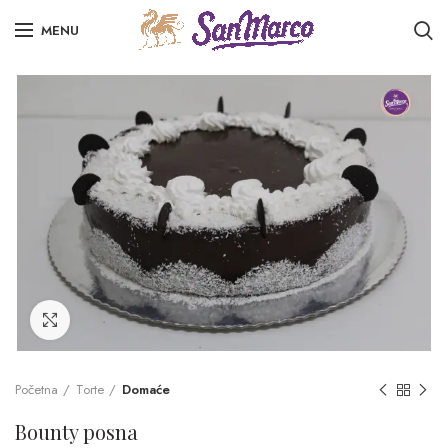
MENU
Click to enlarge
Početna
Torte
Domaće
Bounty posna