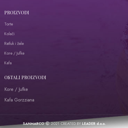
PROIZVODI
Torte
Kolači
Ratluk i žele
Kore / Jufke
Kafa
OSTALI PROIZVODI
Kore / Jufke
Kafa Gorzziana
SANMARCO
2021 CREATED BY
LEADER d.o.o.