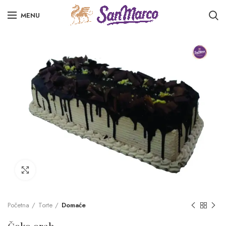
MENU
Click to enlarge
Početna
Torte
Domaće