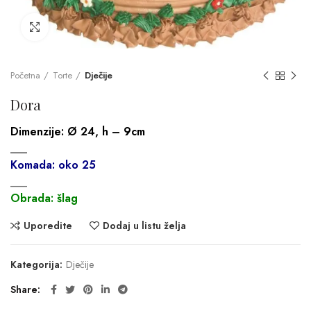
Click to enlarge
Početna
Torte
Dječije
Dora
Dimenzije:
Ø 24, h – 9cm
___
Komada: oko 25
___
Obrada: šlag
Uporedite
Dodaj u listu želja
Kategorija:
Dječije
Share