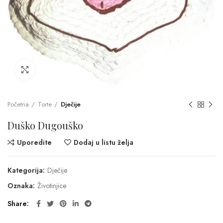
Click to enlarge
Početna
Torte
Dječije
Duško Dugouško
Uporedite
Dodaj u listu želja
Kategorija:
Dječije
Oznaka:
Životinjice
Share