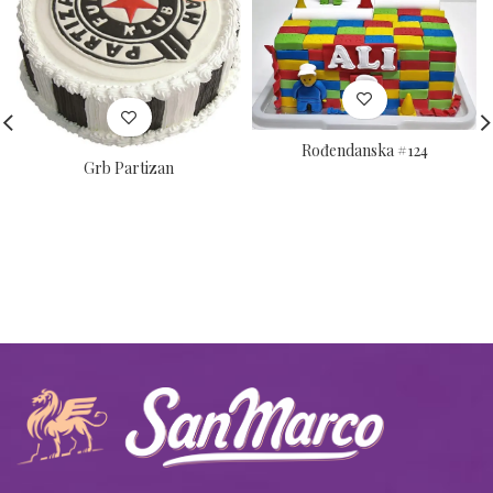
Rođendanska #124
Grb Partizan