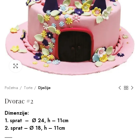
Click to enlarge
Početna
Torte
Dječije
Dvorac #2
Dimenzije:
1. sprat – Ø 24, h – 11cm
2. sprat – Ø 18, h – 11cm
___