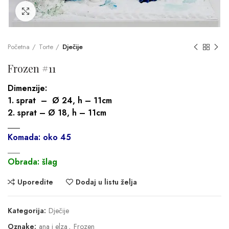
Click to enlarge
Početna
Torte
Dječije
Frozen #11
Dimenzije:
1. sprat – Ø 24, h – 11cm
2. sprat – Ø 18, h – 11cm
___
Komada: oko 45
___
Obrada: šlag
Uporedite
Dodaj u listu želja
Kategorija:
Dječije
Oznake:
ana i elza
,
Frozen