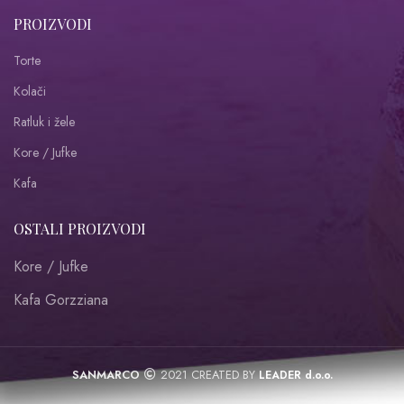
PROIZVODI
Torte
Kolači
Ratluk i žele
Kore / Jufke
Kafa
OSTALI PROIZVODI
Kore / Jufke
Kafa Gorzziana
SANMARCO
2021 CREATED BY
LEADER d.o.o.