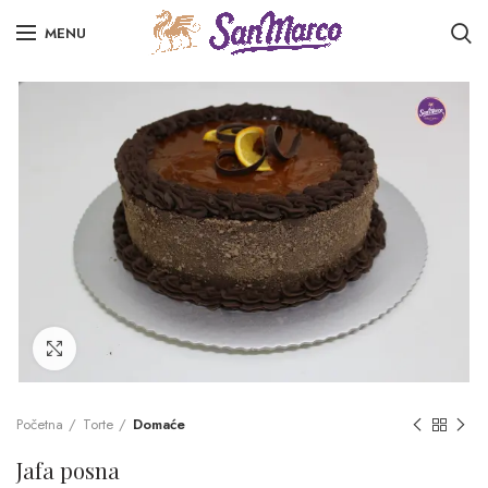
MENU
Click to enlarge
Početna
Torte
Domaće
Jafa posna