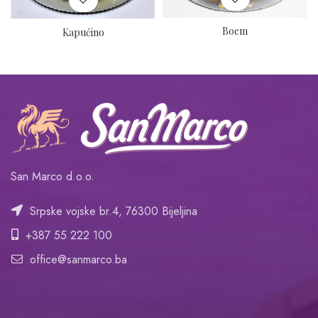
Boem
Kapućino
San Marco d.o.o.
Srpske vojske br.4, 76300 Bijeljina
+387 55 222 100
office@sanmarco.ba