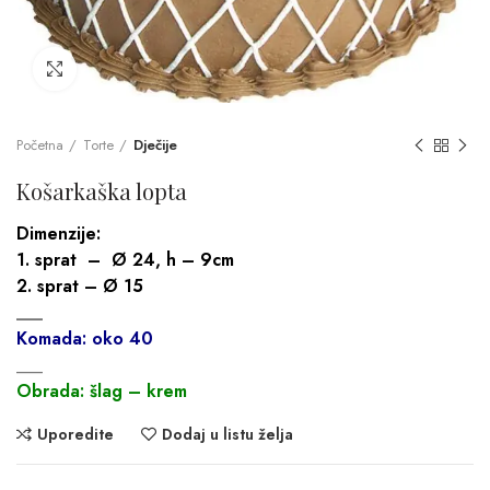
Click to enlarge
Početna
Torte
Dječije
Košarkaška lopta
Dimenzije:
1. sprat – Ø 24, h – 9cm
2. sprat – Ø 15
___
Komada: oko 40
___
Obrada: šlag – krem
Uporedite
Dodaj u listu želja