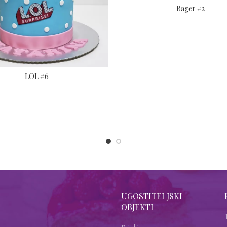
Bager #2
LOL #6
UGOSTITELJSKI
OBJEKTI