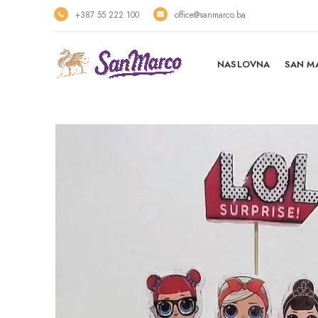
+387 55 222 100
office@sanmarco.ba
NASLOVNA
SAN M