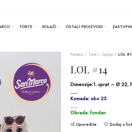
ARCO
TORTE
KOLAČI
OSTALI PROIZVODI
ZASTUPN
Početna
Torte
Dječije
LOL #1
LOL #14
Dimenzije:
1. sprat – Ø 22, 
___
Komada: oko 25
___
Obrada: fondan
Uporedite
Dodaj u list