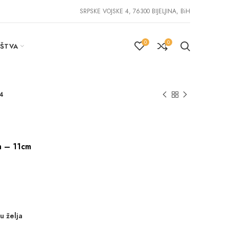
SRPSKE VOJSKE 4, 76300 BIJELJINA, BiH
0
0
IŠTVA
4
h – 11cm
u želja