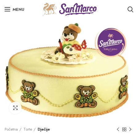
MENU
Click to enlarge
Početna
Torte
Dječije