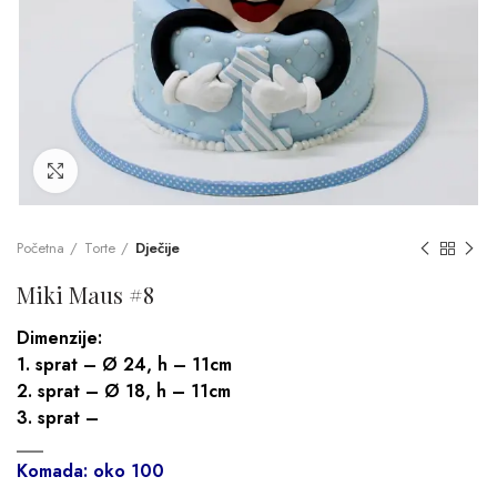
Click to enlarge
Početna
Torte
Dječije
Miki Maus #8
Dimenzije:
1. sprat – Ø 24, h – 11cm
2. sprat – Ø 18, h – 11cm
3. sprat –
___
Komada: oko 100