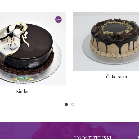
Čoko orah
Kinder
UGOSTITELJSKI