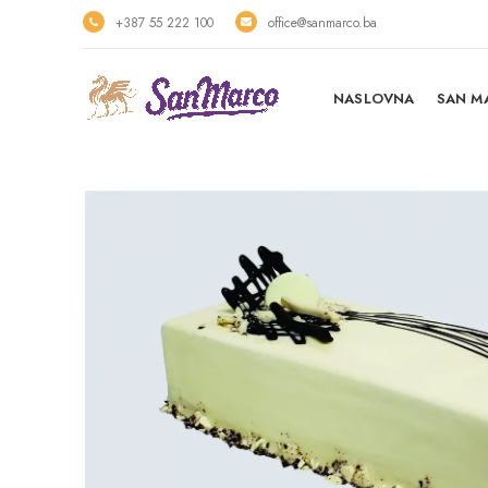
+387 55 222 100
office@sanmarco.ba
NASLOVNA
SAN M