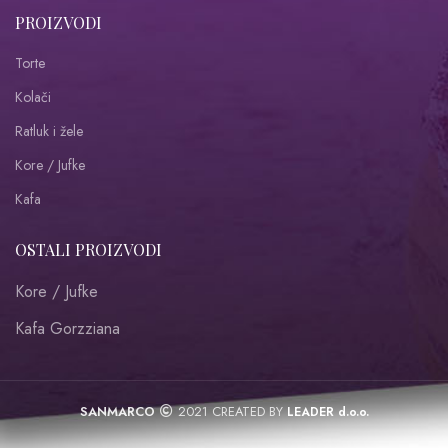
PROIZVODI
Torte
Kolači
Ratluk i žele
Kore / Jufke
Kafa
OSTALI PROIZVODI
Kore / Jufke
Kafa Gorzziana
SANMARCO
2021 CREATED BY
LEADER d.o.o.