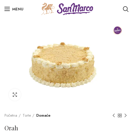
MENU
Click to enlarge
Početna
Torte
Domaće
Orah