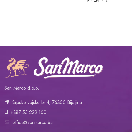
Frozen #10
San Marco d.o.o.
Srpske vojske br.4, 76300 Bijeljina
+387 55 222 100
office@sanmarco.ba