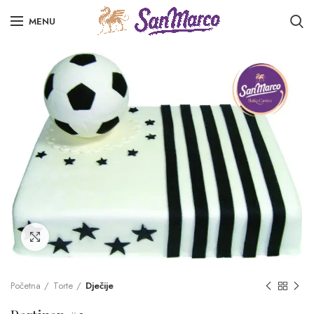
MENU
Click to enlarge
Početna
Torte
Dječije