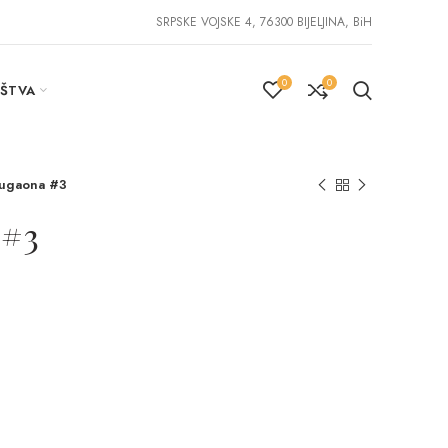
SRPSKE VOJSKE 4, 76300 BIJELJINA, BiH
0
0
IŠTVA
ougaona #3
 #3