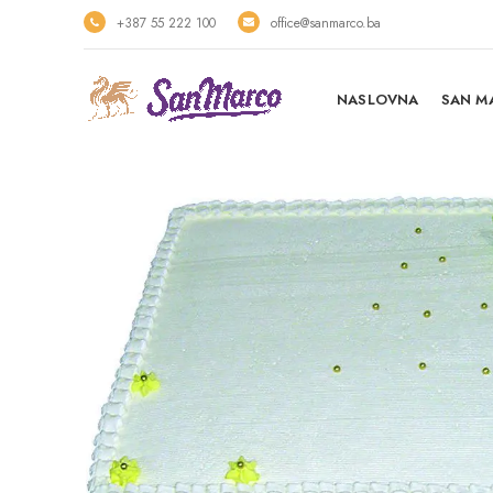
+387 55 222 100
office@sanmarco.ba
NASLOVNA
SAN M