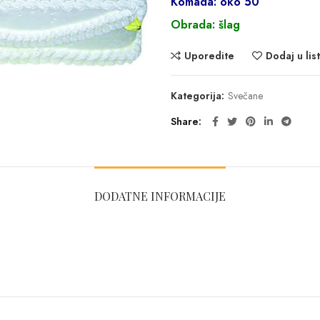
Komada: oko 50
Obrada: šlag
Uporedite
Dodaj u list
Kategorija:
Svečane
Share
DODATNE INFORMACIJE