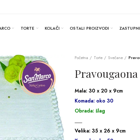
ARCO
TORTE
KOLAČI
OSTALI PROIZVODI
ZASTUPN
Početna
Torte
Svečane
Prav
Pravougaona
Mala: 30 x 20 x 9cm
Komada: oko 30
Obrada: šlag
___
Velika: 35 x 26 x 9cm