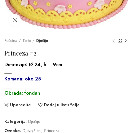
Click to enlarge
Početna
Torte
Dječije
Princeza #2
Dimenzije:
Ø 24, h – 9cm
___
Komada: oko 25
___
Obrada: fondan
Uporedite
Dodaj u listu želja
Kategorija:
Dječije
Oznake:
Djevojčica
,
Princeza