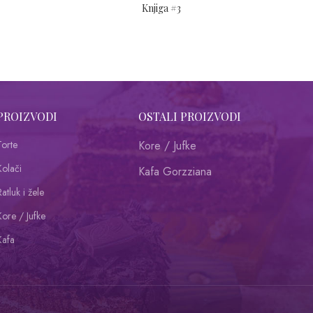
Knjiga #3
PROIZVODI
OSTALI PROIZVODI
Torte
Kore / Jufke
Kolači
Kafa Gorzziana
atluk i žele
Kore / Jufke
Kafa