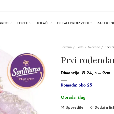
ARCO
TORTE
KOLAČI
OSTALI PROIZVODI
ZASTUPN
Početna
Torte
Svečane
Prvi 
Prvi rođenda
Dimenzije:
Ø 24, h – 9cm
___
Komada: oko 25
___
Obrada: šlag
Uporedite
Dodaj u list