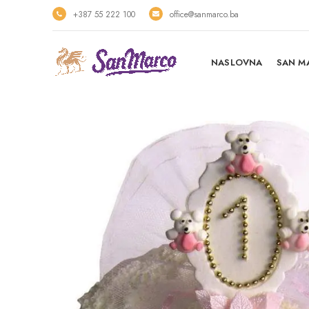
+387 55 222 100
office@sanmarco.ba
NASLOVNA
SAN M