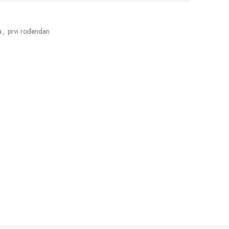
a
,
prvi rođendan