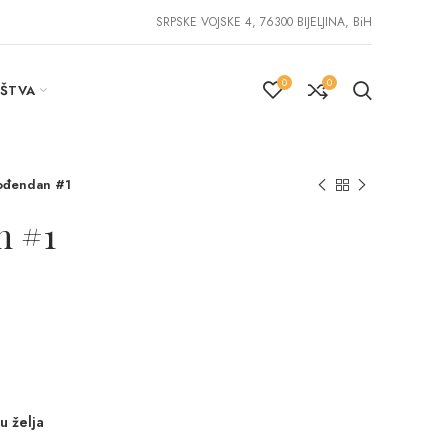
SRPSKE VOJSKE 4, 76300 BIJELJINA, BiH
0
0
IŠTVA
rođendan #1
n #1
u želja