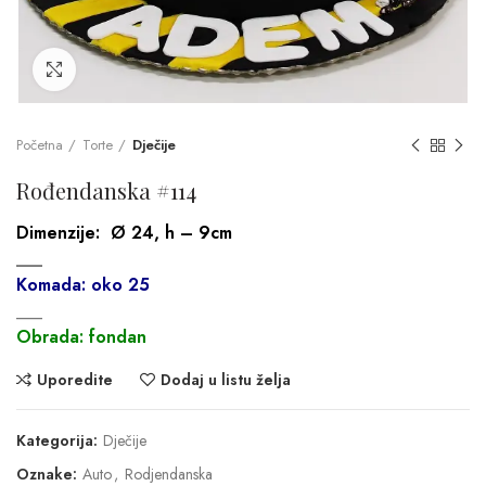
Click to enlarge
Početna
Torte
Dječije
Rođendanska #114
Dimenzije:
Ø 24, h – 9cm
___
Komada: oko 25
___
Obrada: fondan
Uporedite
Dodaj u listu želja
Kategorija:
Dječije
Oznake:
Auto
,
Rodjendanska