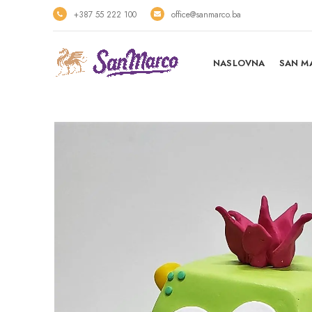
+387 55 222 100
office@sanmarco.ba
NASLOVNA
SAN M