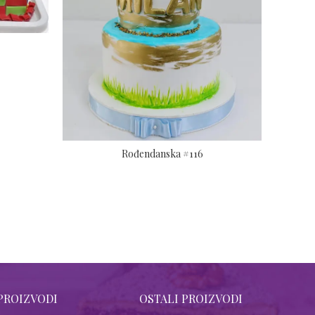
Rođendanska #116
PROIZVODI
OSTALI PROIZVODI