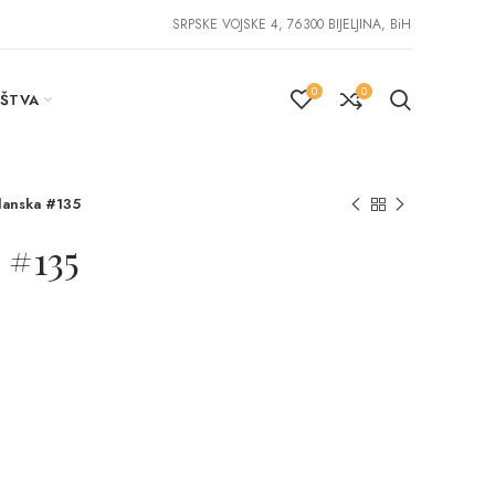
SRPSKE VOJSKE 4, 76300 BIJELJINA, BiH
0
0
IŠTVA
anska #135
 #135