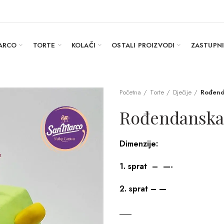
ARCO
TORTE
KOLAČI
OSTALI PROIZVODI
ZASTUPN
Početna
Torte
Dječije
Rođend
Rođendanska
Dimenzije:
1. sprat – —-
2. sprat –
—
___