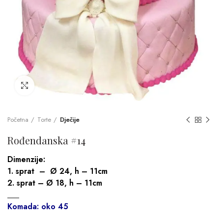
Click to enlarge
Početna
Torte
Dječije
Rođendanska #14
Dimenzije:
1. sprat – Ø 24, h – 11cm
2. sprat – Ø 18, h – 11cm
___
Komada: oko 45
___