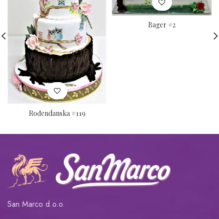
Bager #2
Rođendanska #119
San Marco d.o.o.