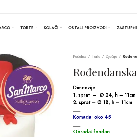
ARCO
TORTE
KOLAČI
OSTALI PROIZVODI
ZASTUPN
Početna
Torte
Dječije
Rođend
Rođendanska
Dimenzije:
1. sprat – Ø 24, h – 11cm
2. sprat – Ø 18, h – 11cm
___
Komada: oko 45
___
Obrada: fondan