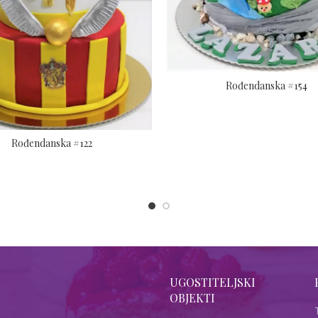
Rođendanska #154
Rođendanska #122
UGOSTITELJSKI
OBJEKTI