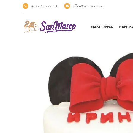
+387 55 222 100
office@sanmarco.ba
NASLOVNA
SAN M