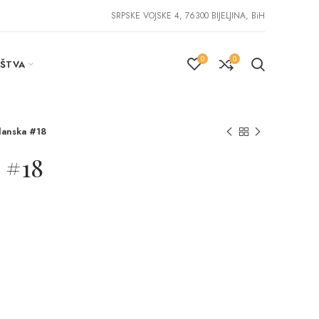
SRPSKE VOJSKE 4, 76300 BIJELJINA, BiH
0
0
IŠTVA
anska #18
 #18