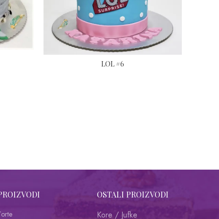
LOL #6
PROIZVODI
OSTALI PROIZVODI
Torte
Kore / Jufke