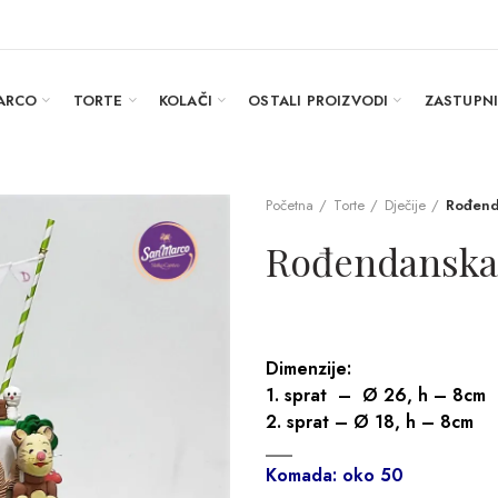
ARCO
TORTE
KOLAČI
OSTALI PROIZVODI
ZASTUPN
Početna
Torte
Dječije
Rođend
Rođendanska
Dimenzije:
1. sprat – Ø 26, h – 8cm
2. sprat – Ø 18, h – 8cm
___
Komada: oko 50