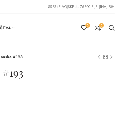
SRPSKE VOJSKE 4, 76300 BIJELJINA, BiH
0
0
IŠTVA
anska #193
 #193