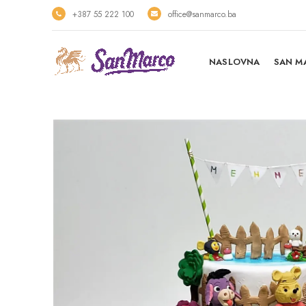
+387 55 222 100
office@sanmarco.ba
NASLOVNA
SAN M