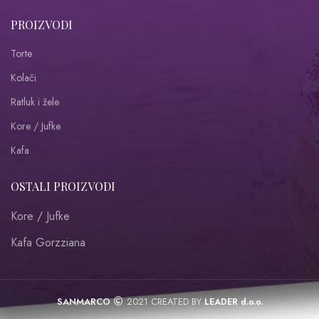
PROIZVODI
Torte
Kolači
Ratluk i žele
Kore / Jufke
Kafa
OSTALI PROIZVODI
Kore / Jufke
Kafa Gorzziana
SANMARCO
2021 CREATED BY
LEADER d.o.o.