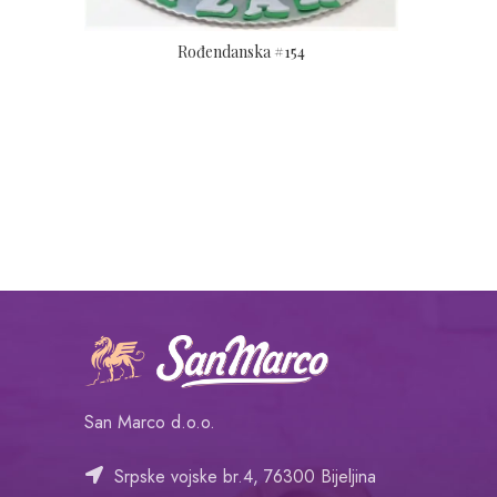
Rođendanska #154
San Marco d.o.o.
Srpske vojske br.4, 76300 Bijeljina