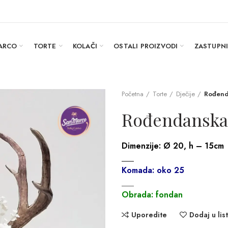
ARCO
TORTE
KOLAČI
OSTALI PROIZVODI
ZASTUPN
Početna
Torte
Dječije
Rođend
Rođendanska
Dimenzije:
Ø 20, h – 15cm
___
Komada: oko 25
___
Obrada: fondan
Uporedite
Dodaj u list