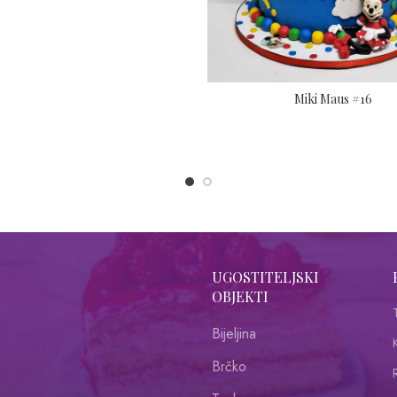
Miki Maus #16
UGOSTITELJSKI
OBJEKTI
Bijeljina
Brčko
R