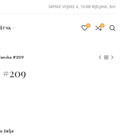
SRPSKE VOJSKE 4, 76300 BIJELJINA, BiH
0
0
IŠTVA
anska #209
 #209
u želja