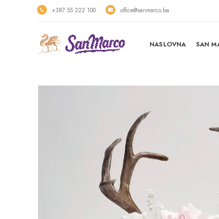
+387 55 222 100
office@sanmarco.ba
NASLOVNA
SAN M