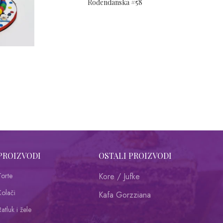
Rođendanska #58
PROIZVODI
OSTALI PROIZVODI
Torte
Kore / Jufke
Kolači
Kafa Gorzziana
atluk i žele